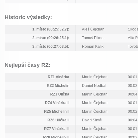
Historic výsledky:
1. místo (00:25:32.7):
Aleš Čejchan
Škoda
2. místo (00:26:25.1):
Tomáš Pikner
Alfa 
3. místo (00:27:03.5):
Roman Kalík
Toyota
Nejlepší časy RZ:
RZ1 Vinárka
Martin Čejchan
00:01
RZ2 Michelin
Daniel Nedbal
00:02
RZ3 Ulička
Martin Čejchan
00:04
RZ4 Vinárka II
Martin Čejchan
00:01
RZ5 Michelin II
Martin Čejchan
00:02
RZ6 Ulička II
David Šintál
00:04
RZ7 Vinárka III
Martin Čejchan
00:01
RZ8 Michelin III
Martin Čejchan
00:02