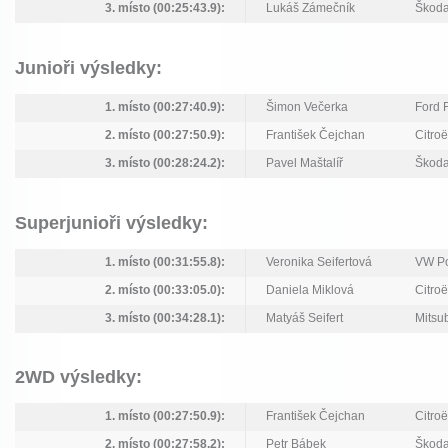
3. místo (00:25:43.9):
Lukáš Zámečník
Škoda
Junioři výsledky:
1. místo (00:27:40.9):
Šimon Večerka
Ford 
2. místo (00:27:50.9):
František Čejchan
Citro
3. místo (00:28:24.2):
Pavel Maštalíř
Škoda
Superjunioři výsledky:
1. místo (00:31:55.8):
Veronika Seifertová
VW P
2. místo (00:33:05.0):
Daniela Miklová
Citro
3. místo (00:34:28.1):
Matyáš Seifert
Mitsub
2WD výsledky:
1. místo (00:27:50.9):
František Čejchan
Citro
2. místo (00:27:58.2):
Petr Bábek
Škoda 