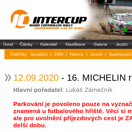
Úvod
Články
Kalendář
Klasifikace
Galerie
Jezdci
Žebříčky:
Soutěžící
|
2WD
|
Historic
|
Junioři
|
Superjunioři
12.09.2020
- 16. MICHELIN r
Hlavní pořadatel
: Lukáš Zámečník
Parkování je povoleno pouze na vyznač
znamená u fotbalového hřiště. Věci si m
ale pro uvolnění příjezdových cest je
delší dobu.