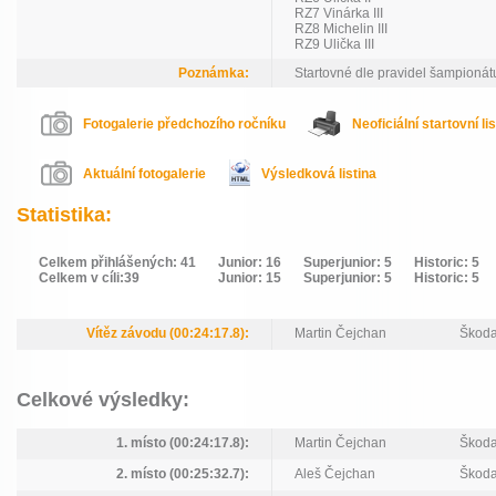
RZ7 Vinárka III
RZ8 Michelin III
RZ9 Ulička III
Poznámka:
Startovné dle pravidel šampioná
Fotogalerie předchozího ročníku
Neoficiální startovní li
Aktuální fotogalerie
Výsledková listina
Statistika:
Celkem přihlášených: 41
Junior: 16
Superjunior: 5
Historic: 5
Celkem v cíli:39
Junior: 15
Superjunior: 5
Historic: 5
Vítěz závodu (00:24:17.8):
Martin Čejchan
Škoda
Celkové výsledky:
1. místo (00:24:17.8):
Martin Čejchan
Škoda
2. místo (00:25:32.7):
Aleš Čejchan
Škoda