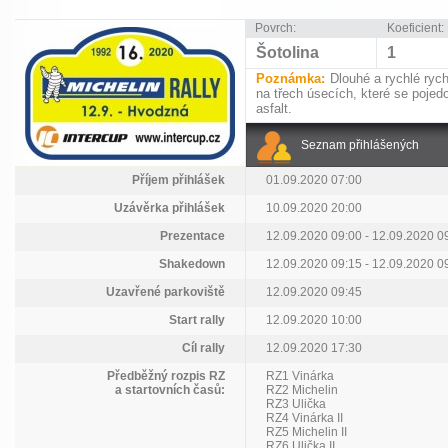
Povrch:
Koeficient:
Šotolina
1
Poznámka:
Dlouhé a rychlé rych
na třech úsecích, které se poje
asfalt.
Seznam přihlášených
Příjem přihlášek
01.09.2020 07:00
Uzávěrka přihlášek
10.09.2020 20:00
Prezentace
12.09.2020 09:00 - 12.09.2020 0
Shakedown
12.09.2020 09:15 - 12.09.2020 0
Uzavřené parkoviště
12.09.2020 09:45
Start rally
12.09.2020 10:00
Cíl rally
12.09.2020 17:30
Předběžný rozpis RZ
RZ1 Vinárka
a startovních časů:
RZ2 Michelin
RZ3 Ulička
RZ4 Vinárka II
RZ5 Michelin II
RZ6 Ulička II