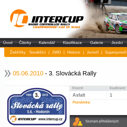
Úvod
Články
Kalendář
Klasifikace
Galerie
Jezdci
Žebříčky:
Soutěžící
|
2WD
|
Historic
|
Junioři
|
Superjunioři
05.06.2010
- 3. Slovácká Rally
Povrch:
Koeficient:
Asfalt
1
Poznámka:
Seznam přihlášených