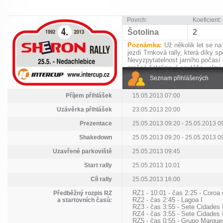
Povrch:
Koeficient:
Šotolina
2
Poznámka:
Už několik let se na
jezdí Trnková rally, která díky s
Nevyzpytatelnost jarního počasí 
prašné šotolinové soutěže velmi 
standardů závodu se také počítá
Seznam přihlášených
pro čištění vozidel.
Příjem přihlášek
15.05.2013 07:00
Uzávěrka přihlášek
23.05.2013 20:00
Prezentace
25.05.2013 09:20 - 25.05.2013 0
Shakedown
25.05.2013 09:20 - 25.05.2013 0
Uzavřené parkoviště
25.05.2013 09:45
Start rally
25.05.2013 10:01
Cíl rally
25.05.2013 16:00
Předběžný rozpis RZ
RZ1 - 10:01 - čas 2:25 - Coroa
a startovních časů:
RZ2 - čas 2:45 - Lagoa I
RZ3 - čas 3:55 - Sete Cidades 
RZ4 - čas 3:55 - Sete Cidades 
RZ5 - čas 0:55 - Grupo Marque