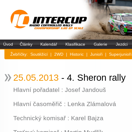
Úvod
Články
Kalendář
Klasifikace
Galerie
Jezdci
Žebříčky:
Soutěžící
|
2WD
|
Historic
|
Junioři
|
Superjunioři
25.05.2013
- 4. Sheron rally
Hlavní pořadatel : Josef Jandouš
Hlavní časoměřič : Lenka Zlámalová
Technický komisař : Karel Bajza