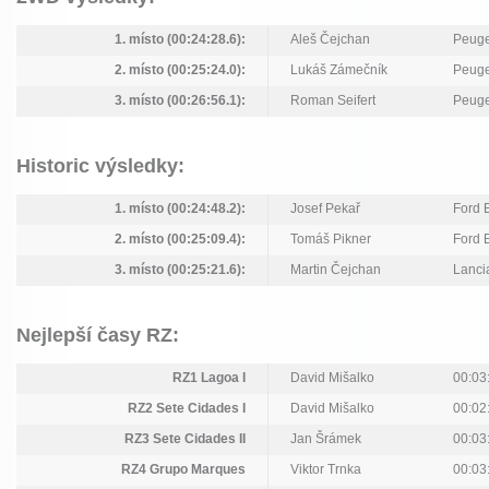
1. místo (00:24:28.6):
Aleš Čejchan
Peuge
2. místo (00:25:24.0):
Lukáš Zámečník
Peuge
3. místo (00:26:56.1):
Roman Seifert
Peuge
Historic výsledky:
1. místo (00:24:48.2):
Josef Pekař
Ford E
2. místo (00:25:09.4):
Tomáš Pikner
Ford E
3. místo (00:25:21.6):
Martin Čejchan
Lancia
Nejlepší časy RZ:
RZ1 Lagoa I
David Mišalko
00:03
RZ2 Sete Cidades I
David Mišalko
00:02
RZ3 Sete Cidades II
Jan Šrámek
00:03
RZ4 Grupo Marques
Viktor Trnka
00:03