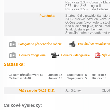
RZ6 - čas 2:35 - Coroa da Mata
RZ7 - čas 2:45 - Lagoa II
RZ8 - čas 3:55 - Sete Cidades 
Poznámka:
Startovné dle pravidel šampion
230 V, freewifi, vzduch, káva, 
Občerstvení (pivo, kofola, stea
Kdo bude chtít pivo, nebo kofolu
Jinak dostane jen kelímek.
Speciální prémie za vítězství
Fotogalerie předchozího ročníku
Oficiální startovní listi
Aktuální fotogalerie
Aktuální videogalerie
Výsle
Statistika:
Celkem přihlášených: 53
Junior: 16
Superjunior: 5
Historic: 5
Celkem v cíli:46
Junior: 13
Superjunior: 5
Historic: 5
Vítěz závodu (00:22:43.3):
Jan Šrámek
Citro
Celkové výsledky: