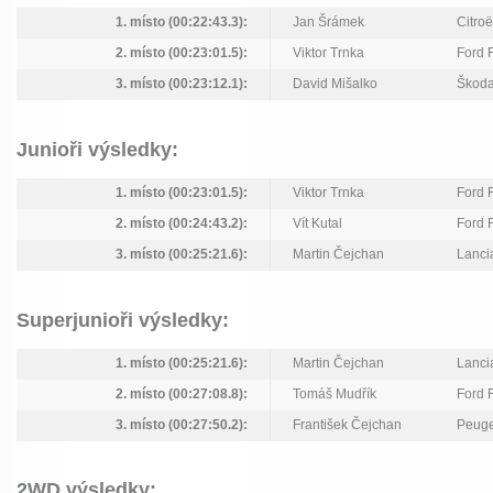
1. místo (00:22:43.3):
Jan Šrámek
Citro
2. místo (00:23:01.5):
Viktor Trnka
Ford 
3. místo (00:23:12.1):
David Mišalko
Škoda
Junioři výsledky:
1. místo (00:23:01.5):
Viktor Trnka
Ford 
2. místo (00:24:43.2):
Vít Kutal
Ford 
3. místo (00:25:21.6):
Martin Čejchan
Lancia
Superjunioři výsledky:
1. místo (00:25:21.6):
Martin Čejchan
Lancia
2. místo (00:27:08.8):
Tomáš Mudřík
Ford 
3. místo (00:27:50.2):
František Čejchan
Peug
2WD výsledky: