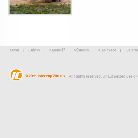
Úvod
|
Články
|
Kalendář
|
Výsledky
|
Klasifikace
|
Galerie
All Rights reserved. Unauthorized use of 