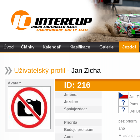
Úvod
Články
Kalendář
Klasifikace
Galerie
Jezdci
Uživatelský profil -
Jan Zicha
ID: 216
Avatar:
Jméno:
Jan Z
Jezdec:
Pons
Spolujezdec:
Del Ba
bez priority
Priorita
ano
Boduje pro team
Mitsubishi L
Auto