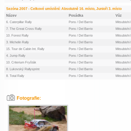
Sezóna 2007 - Celkové umístění: Absolutně 16. místo, Junioři 3. místo
Název
Posádka
Vůz
6. Caterpillar Rally
Pons / Del Barrio
Mitsubishi
7. The Great Cross Rally
Pons / Del Barrio
Mitsubishi
10. Forest Rally
Pons / Del Barrio
Mitsubishi
3. Michelin Rally
Pons / Del Barrio
Mitsubishi
15. Tour de Cabin Int. Rally
Pons / Del Barrio
Mitsubishi
4. Jump Rally
Pons / Del Barrio
Mitsubishi
10. Criterium Fryšták
Pons / Del Barrio
Mitsubishi
8. Lukovský Rallysprint
Pons / Del Barrio
Mitsubishi
8. Total Rally
Pons / Del Barrio
Mitsubishi
Fotografie: