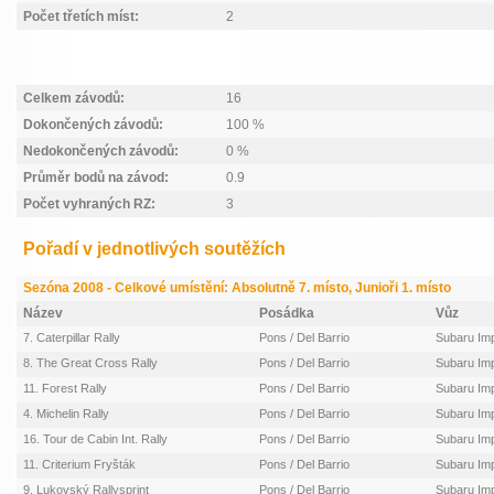
Počet třetích míst:
2
Celkem závodů:
16
Dokončených závodů:
100 %
Nedokončených závodů:
0 %
Průměr bodů na závod:
0.9
Počet vyhraných RZ:
3
Pořadí v jednotlivých soutěžích
Sezóna 2008 - Celkové umístění: Absolutně 7. místo, Junioři 1. místo
Název
Posádka
Vůz
7. Caterpillar Rally
Pons / Del Barrio
Subaru I
8. The Great Cross Rally
Pons / Del Barrio
Subaru I
11. Forest Rally
Pons / Del Barrio
Subaru I
4. Michelin Rally
Pons / Del Barrio
Subaru I
16. Tour de Cabin Int. Rally
Pons / Del Barrio
Subaru I
11. Criterium Fryšták
Pons / Del Barrio
Subaru I
9. Lukovský Rallysprint
Pons / Del Barrio
Subaru I