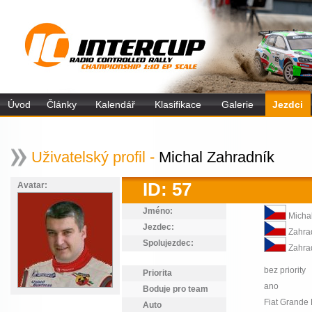
Úvod
Články
Kalendář
Klasifikace
Galerie
Jezdci
Uživatelský profil -
Michal Zahradník
ID: 57
Avatar:
Jméno:
Michal
Jezdec:
Zahra
Spolujezdec:
Zahra
bez priority
Priorita
ano
Boduje pro team
Fiat Grande
Auto