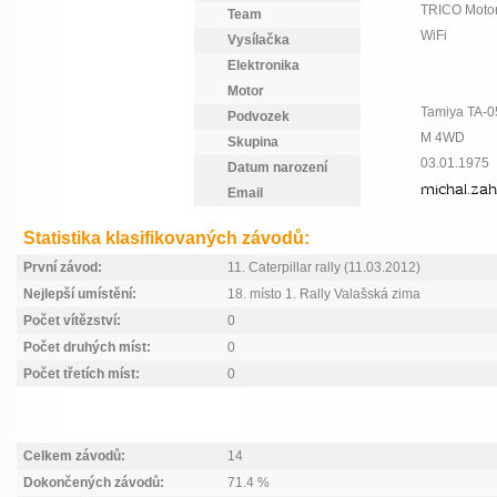
TRICO Motor
Team
WiFi
Vysílačka
Elektronika
Motor
Tamiya TA-0
Podvozek
M 4WD
Skupina
03.01.1975
Datum narození
Email
Statistika klasifikovaných závodů:
První závod:
11. Caterpillar rally (11.03.2012)
Nejlepší umístění:
18. místo 1. Rally Valašská zima
Počet vítězství:
0
Počet druhých míst:
0
Počet třetích míst:
0
Celkem závodů:
14
Dokončených závodů:
71.4 %